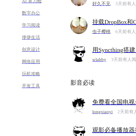
AI 算力舱
好久不见
3天前有
数字办公
挂载DropBox和G
学习阅读
虫子樱桃
6天前有
便捷生活
用Syncthing搭
创意设计
wlabby
3天前有人
网络应用
玩机攻略
影音必读
开发工具
免费看全国电视
longxiaoyi
2天前有
观影必备播放器