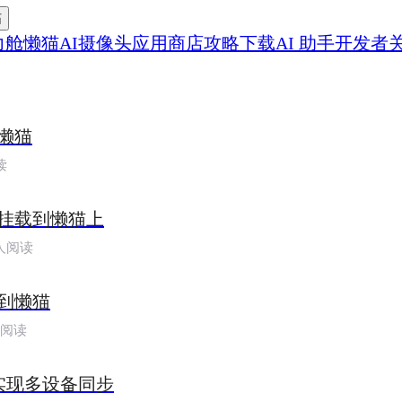
帖
力舱
懒猫AI摄像头
应用商店
攻略
下载
AI 助手
开发者
懒猫
读
挂载到懒猫上
人阅读
到懒猫
人阅读
，实现多设备同步