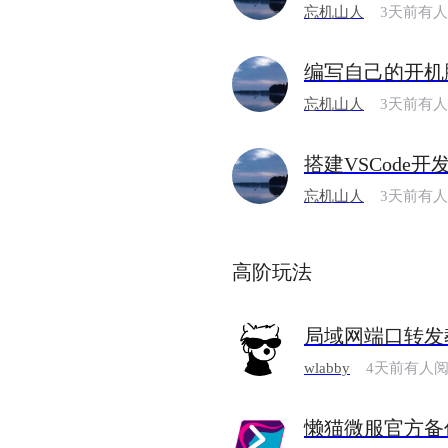
忘机山人
3天前有
编写自己的开机
忘机山人
3天前有
搭建VSCode开
忘机山人
3天前有
高阶玩法
局域网端口转发
wlabby
4天前有人
懒猫微服官方备