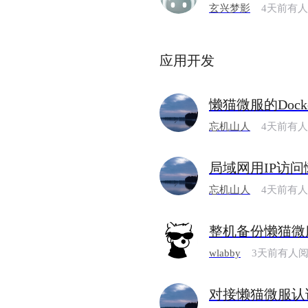
玄兴梦影
4天前有
应用开发
懒猫微服的Dock
忘机山人
4天前有
局域网用IP访
忘机山人
4天前有
整机备份懒猫微
wlabby
3天前有人
对接懒猫微服认