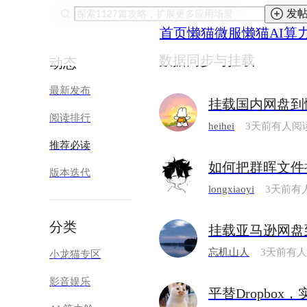
发
首页
懒猫微服
懒猫AI算
数据同步与挂载
动态
最新发布
挂载国内网盘到
阅读排行
heihei
3天前有人阅
推荐必读
如何把群晖文件
版本迭代
longxiaoyi
3天前有
分类
挂载亚马逊网盘
忘机山人
3天前有
小龙猫专区
影音娱乐
平替Dropbox