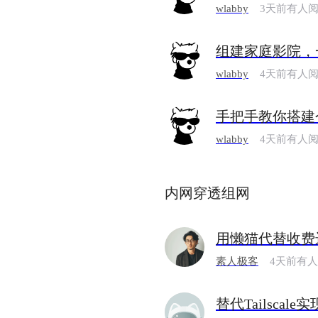
wlabby
3天前有人
组建家庭影院，
wlabby
4天前有人
手把手教你搭建
wlabby
4天前有人
内网穿透组网
用懒猫代替收费
素人极客
4天前有
替代Tailscal