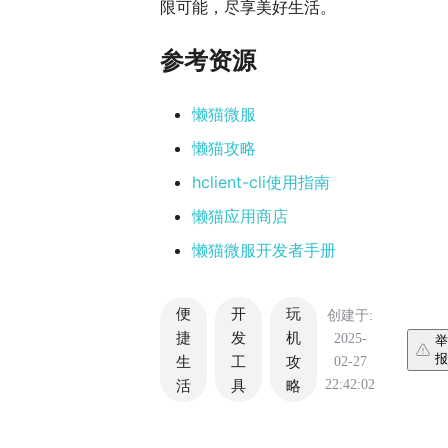
限可能，尽享美好生活。
参考资源
懒猫微服
懒猫攻略
hclient-cli使用指南
懒猫应用商店
懒猫微服开发者手册
便
开
玩
创建于:
捷
发
机
2025-
举
报
02-27
生
工
攻
22:42:02
活
具
略