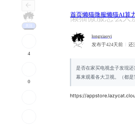
首页
懒猫微服
懒猫AI算
懒猫微服怎么大
关注
longxiaoyi
发布于424天前
还
4
是否在家买电视盒子发现还
幕来观看各大卫视。（都是
0
https://appstore.lazycat.clo