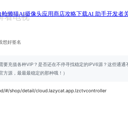
力舱
懒猫AI摄像头
应用商店
攻略
下载
AI 助手
开发者
屏看电视
没想好签名
需要充值各种VIP？是否还在不停寻找稳定的IPV6源？这些通
官方源，最最最稳定的那种哦！）
ud/#/shop/detail/cloud.lazycat.app.lzctvcontroller