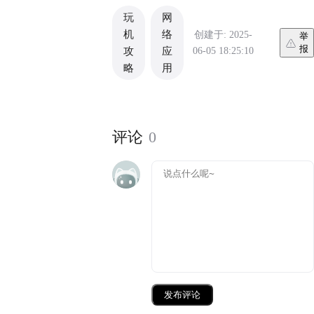
玩
网
机
络
创建于: 2025-
举
报
06-05 18:25:10
攻
应
略
用
评论
0
发布评论