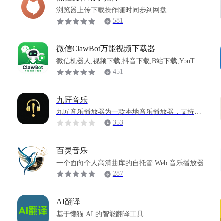
个
浏览器上传下载操作随时同步到网盘
581
微信ClawBot万能视频下载器
微信机器人,视频下载,抖音下载,B站下载,YouTub
e下载,小红书下载,视频号下载,ClawBot,多媒体下
451
载器,抖音去水印
九匠音乐
九匠音乐播放器为一款本地音乐播放器，支持直
接从懒猫网盘的music直接获取所有音乐文件并加
353
载播放
百灵音乐
一个面向个人高清曲库的自托管 Web 音乐播放器
287
AI翻译
基于懒猫 AI 的智能翻译工具