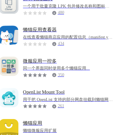
一个用于批量克隆 LPK 包并修改名称和图标的
工具。
480
懒猫应用查看器
在线查看懒猫商店应用的配置信息（manifest.ym
l），下载应用 lpk 文件到本地
434
微服应用一控多
同一个界面同时使用多个懒猫应用...
350
OpenList Mount Tool
用于把 OpenList 支持的部分网盘挂载到懒猫网盘
远程挂载页的工具
261
懒猫应用
懒猫微服应用扩展