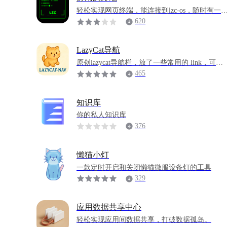
轻松实现网页终端，能连接到lzc-os，随时有一
Unix环境。
620
LazyCat导航
原创lazycat导航栏，放了一些常用的 link，可以
根据动态获取微服名称
465
知识库
你的私人知识库
376
懒猫小灯
一款定时开启和关闭懒猫微服设备灯的工具
329
应用数据共享中心
轻松实现应用间数据共享，打破数据孤岛。