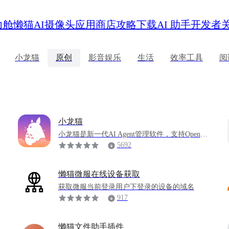
力舱
懒猫AI摄像头
应用商店
攻略
下载
AI 助手
开发者
小龙猫
原创
影音娱乐
生活
效率工具
阅
小龙猫
小龙猫是新一代AI Agent管理软件，支持OpenCla
w、Hermes等AI Agent， 支持微信/企业微信、飞
5692
书、钉钉、Telegram、Discord、Whatsapp等IM工
具，支持国产大模型 DeepSeek、Kimi、GLM、
Mimo等，非常强大，开箱即用
懒猫微服在线设备获取
获取微服当前登录用户下登录的设备的域名
917
懒猫文件助手插件