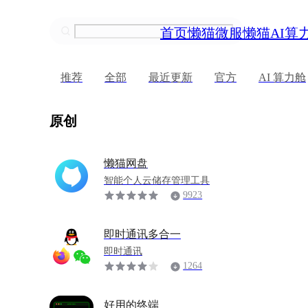
首页
懒猫微服
懒猫AI算
推荐
全部
最近更新
官方
AI 算力舱
原创
懒猫网盘
智能个人云储存管理工具
9923
即时通讯多合一
即时通讯
1264
好用的终端