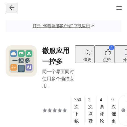
打开
“懒猫微服客户端”
下载应用
2
微服应用
催更
点赞
分
一控多
同一个界面同时
使用多个懒猫应
用...
350
2
4
0
次
次
条
次
下
点
评
催
载
赞
论
更