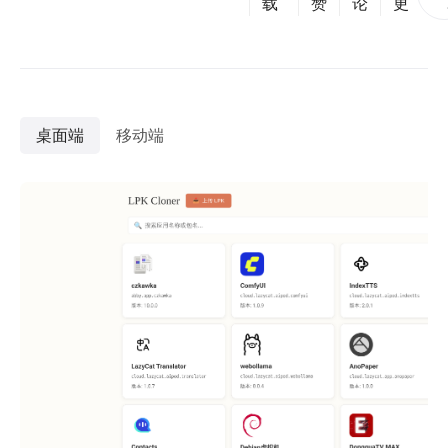
载
赞
论
更
桌面端
移动端