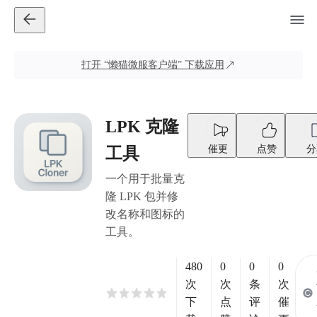
打开
“懒猫微服客户端”
下载应用
LPK 克隆
催更
点赞
分
工具
一个用于批量克
隆 LPK 包并修
改名称和图标的
工具。
480
0
0
0
次
次
条
次
下
点
评
催