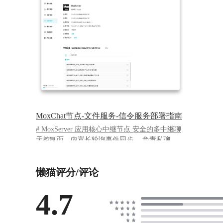
MoxChat节点-文件服务-信令服务部署指南
# MoxServer 应用核心中继节点 安全的多中继聊
天控制面，内置长轮询事件同步。 负责私聊、群
聊、资料存储，以及跨多个中继的增量事件投
递。 在消息被推送到目的地后会被删除，仅用于
懒猫评分/评论
中继数据不负责长期保存。 ## 环境变量 .env
MoxServer 启动时默认读取当前目录或上级目录
中的 `.env`；也可以在启动前通过
4.7
`MOXSERVER_ENV_FILE` 指定其他 env 文件。
`.env` 中的值会覆盖代码内置默认值。 数值型配