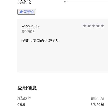
置只接受正整数。空值、非整数或小于等于 0 的
3 条评论
值会回退到代码内置默认值。 | 参数 | 用途 | | --- |
--- | | `MOXSERVER_DB_DSN` | MoxServer 运行
写评论
期 PostgreSQL 连接串，服务启动后用它连接聊天
中继数据库并初始化表结构。 | |
`MOXSERVER_DB_AUTO_INIT` | 是否在启动时
u15541362
自动创建/确保数据库和账号。只有值为 `1` 时启
5/9/2026
用；启用后会使用下面的
好用，更新的功能强大
super/user/name/password 配置先执行数据库初始
化。 | | `MOXSERVER_DB_SUPER_DSN` | 自动
初始化数据库时使用的 PostgreSQL 管理员连接
串，需要有创建数据库、创建/修改用户的权限。
| | `MOXSERVER_DB_NAME` | 自动初始化时要
创建或确保存在的业务数据库名。 | |
`MOXSERVER_DB_USER` | 自动初始化时要创
建或确保存在的业务数据库用户名。 | |
`MOXSERVER_DB_PASSWORD` | 自动初始化时
写入 `MOXSERVER_DB_USER` 的数据库密码。
应用信息
| | `MOXSERVER_ADDR` | HTTP 监听地址，格
式如 `:8980`、`:8080` 或 `127.0.0.1:8980`；不配
最新版本
更新日期
置时使用 `:8980`。端口被占用时启动入口会尝试
0.9.9
8/3/2026
后续端口。 | |