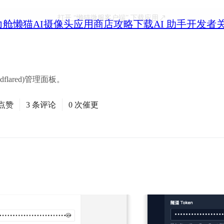
打开
“懒猫微服客户端”
下载应用
力舱
懒猫AI摄像头
应用商店
攻略
下载
AI 助手
开发者
oudflared)管理面板。
次点赞
3 条评论
0 次催更