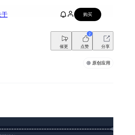
关于
购买
2
催更
点赞
分享
原创应用