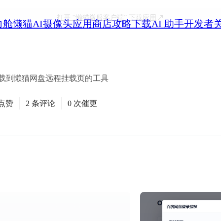
打开
“懒猫微服客户端”
下载应用
力舱
懒猫AI摄像头
应用商店
攻略
下载
AI 助手
开发者
网盘挂载到懒猫网盘远程挂载页的工具
次点赞
2 条评论
0 次催更