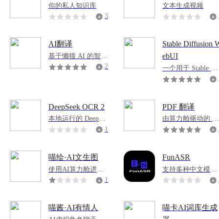
你的私人知识库
文本生成视频
3
7
6
AI翻译
Stable Diffusion 
基于懒猫 AI 的智能
ebUI
翻译工具
2
一个用于 Stable Di
fusion 的网页界面
0
5
DeepSeek OCR 2
PDF 翻译
本地运行的 DeepSe
由算力舱驱动的 P
ek OCR(文字识别)
F 翻译工具
1
版本 2 模型
5
9
喵绘·AI文生图
FunASR
使用AI算力舱进行
支持多种中文模型
高质量AI文生图
的快速语音识别服
1
务
1
8
喵酱·AI有情人
喵卡AI词库生成