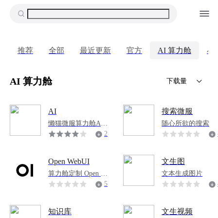
推荐
全部
最近更新
官方
AI 算力舱
小
AI 算力舱
下载量
AI
搜索微服
懒猫微服算力舱AI
随心所欲的搜索
应用
2
4
4
Open WebUI
文生图
8
算力舱定制 Open W
文本生成图片
ebUI 服务
5
0
1
知识库
文生视频