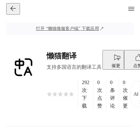
打开
“懒猫微服客户端”
下载应用
懒猫翻译
催更
点
支持多国语言的翻译工具
292
0
0
0
次
次
条
次
下
点
评
催
载
赞
论
更