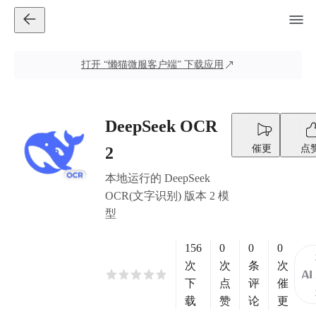
打开
“懒猫微服客户端”
下载应用
DeepSeek OCR
催更
点
2
本地运行的 DeepSeek
OCR(文字识别) 版本 2 模
型
156
0
0
0
次
次
条
次
下
点
评
催
载
赞
论
更