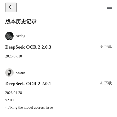
版本历史记录
catdog
DeepSeek OCR 2 2.0.3
下载
2026.07.10
xxnuo
DeepSeek OCR 2 2.0.1
下载
2026.01.28
v2.0.1

- Fixing the model address issue