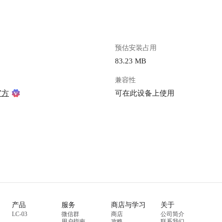
zc-playground-1301583638.cos.ap-
使用 ## 密码库 可以点击左上角的“新增”，新增
yqcloud.com/guidelines/402/12a798fb-
一个文件夹 ![image.png](https://lzc-playground-
-9080-b1e76e8fd97e.png "image.png") #
1301583638.cos.ap-
chengdu.myqcloud.com/guideline
store.lazycat.cloud/#/shop/detail/cloud.laz
6f0a-4f49-9a4b-362bc0cee12f.png
预估安装占用
t 打开应用，需要进行配置向导
击“新增项目”，项目类型这里
83.23 MB
服务地址填入刚才配置的端口转发地址，
录、支付卡、身份、安全笔记 ![image.png]
按需修改，也可按照默认进行。 !
(https://lzc-playground-13015836
兼容性
t 2025-11-17 at 18.35.17@2x.png]
chengdu.myqcloud.com/guideline
官方
可在此设备上使用
zc-playground-1301583638.cos.ap-
e68e-4a62-a3ea-8349a1953c8b.png
yqcloud.com/guidelines/402/41fe0e8c-
下来会接下这四种项目类型是
-b960-af6d7f16c6a5.png "CleanShot
写？ ![image.png](https://lzc-playground-
at 18.35.17@2x.png") 进入应用后，需
1301583638.cos.ap-
行以下配置： > **Bitwarden Client
chengdu.myqcloud.com/guideline
取Client ID > **Bitwarden Client
e172-4ef3-8fb4-098ec2dd087a.pn
：上面获取的Client Secret > **Bitwarden
### 登录 登录通常用于存储用户名和密码组合、
assword**: ValutWarden的登录密码 >
密钥和为高级用户提供 TOTP
p File Password**：备份文件加密密码
哪种计划，我们建议为每个登录项
以方便自动填充 项目类型选择“登录”，填写这个
x.png](https://lzc-playground-
项目名称比如：懒猫微服官网
产品
服务
商店与学习
关于
8.cos.ap-
候需要用的的用户名、密码、网站
LC-03
微信群
商店
公司简介
yqcloud.com/guidelines/402/aba14e9c-
后点击保存 ![image.png](https://lzc-playground-
用户指南
攻略
联系我们