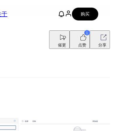
关于
购买
1
催更
点赞
分享