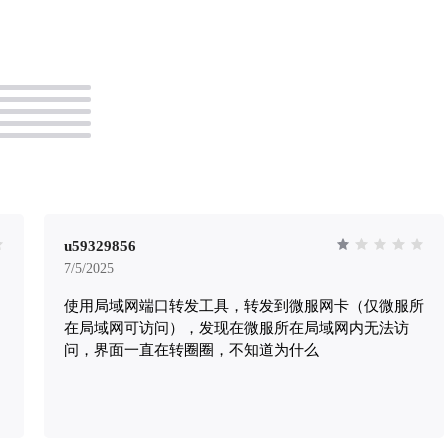
rden 登录账号，进入主界面 !
vaultwarden 来存储、生成
](https://lzc-playground-
码、信用卡信息、笔记以及其他重要
8.cos.ap-
装 在商店中查找 **vaultwarden** 并安装。
yqcloud.com/guidelines/402/75efc74b-
https://appstore.lazycat.cloud/#/sh
-b649-bfa9c822b138.png "image.png")
ycat.app.vaultwarden 打开软件后，首先界面会显
ettings**，点击**Security**，点击
示需要电子邮件地址进行登录
ys**，再点击下方的**View API
户是进行不了登录的，点击底部
image.png](https://lzc-playground-
创建。 ![image.png](https://lzc-playground-
8.cos.ap-
1301583638.cos.ap-
yqcloud.com/guidelines/402/fc1f4897-
chengdu.myqcloud.com/guideline
-ae03-5b3117712cbd.png "image.png") 输
4913-492a-b332-c7a07d441301.p
密码后， 就会出现下方的API Key。
根据“创建账户”提示，填完必
u59329856
*Client ID**和**Client Secret**这
功后可点击底部“登录”（记住
7/5/2025
留。 ![image.png](https://lzc-
码以便下次登陆！！！） ![image.png](https://lzc-
使用局域网端口转发工具，转发到微服网卡（仅微服所
d-1301583638.cos.ap-
playground-1301583638.cos.ap-
yqcloud.com/guidelines/402/1bfecc3d-
在局域网可访问），发现在微服所在局域网内无法访
chengdu.myqcloud.com/guideline
-b43b-5743077ad787.png "image.png")
2bc8-4269-8e4a-834643f80300.pn
问，界面一直在转圈圈，不知道为什么
转发配置
登录成功之后界面就是这个样子了 ![image.p
store.lazycat.cloud/#/shop/detail/cloud.laz
(https://lzc-playground-13015836
打开端口转发工具，配置
chengdu.myqcloud.com/guideline
rden端口，可参考下图 ![image.png]
1f13-4099-8e87-93679c71ffde.pn