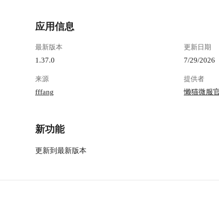
下图的样子（我忘记这里的 `public key` 是如何
(https://l
增加的了）。 ![image.png](https://lzc-playground-
chengdu.m
1301583638.cos.ap-
7409-44ff
应用信息
chengdu.myqcloud.com/guidelines/364/8d587b5d-
备份操作
69c2-4871-b0fd-5b32f69b5cdf.png "image.png") ##
https://app
最新版本
更新日期
配置 RcloneNg ### 创建读取懒猫应用数据的配置
ycat.app.backvaul
1.37.0
7/29/2026
创建一个新的配置，在第一步的 “Select” 中选择
设置。 
“SSH/SFTP”， ![image.png](https://lzc-
其余配置
来源
提供者
playground-1301583638.cos.ap-
[CleanSho
fffang
懒猫微服
chengdu.myqcloud.com/guidelines/364/bef3a4e6-
(https://l
90b6-439c-bb1b-01ef9ca8f63d.png "image.png") 第
chengdu.m
二步中，“SSH Host” 中输入你的懒猫地址，`[你
6ce6-4d27
的懒猫名].heiyu.space`; “SSH Username” 中输入
2025-11-17 
新功能
`root`; “Raw PEM-encoded private key” 输入与你
要按照下图进
刚才添加的 `Public Key` 对应私钥，这里可以使
ID**：上面获
更新到最新版本
用 `awk '{printf "%s\\n", $0}' < ~/.ssh/id_rsa` 命令
Secret**
来转换一下格式。 ![image.png](https://lzc-
Master P
playground-1301583638.cos.ap-
**Backu
chengdu.myqcloud.com/guidelines/364/c41c83bb-
（可选） ![CleanShot 2025-11-17 at
e8a5-402d-ab9b-7b0834de0490.png "image.png")
18.37.25@2
保存后，这样 `vaultwarden` 的数据就可以通过这
130158363
个来读取了。 > 如果你的懒猫微服磁盘IO高，那
chengdu.m