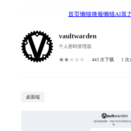
首页
懒猫微服
懒猫AI算
vaultwarden
个人密码管理器
443 次下载
1 
桌面端