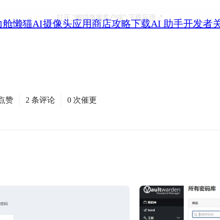
打开
“懒猫微服客户端”
下载应用
力舱
懒猫AI摄像头
应用商店
攻略
下载
AI 助手
开发者
次点赞
2 条评论
0 次催更