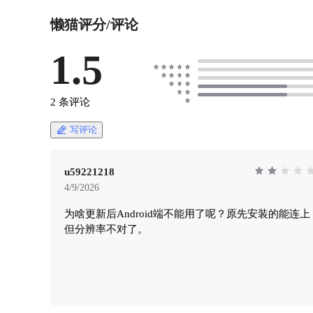
https://appstore.lazycat.cloud/#/shop/detail/cloud.laz
ycat.app.vaultwa
懒猫评分/评论
ycat.app.vaultwarden # 思路 由于安全原因，懒猫
[image.png
的应用容器是无法访问其他应用的数据的，即
130158363
`/lzcsys/run/data/appvar/` 目录没有挂载到每个应
1.5
chengdu.m
用容器下的。那么我们如果需要在懒猫微服上用
8d48-4b86
应用备份，比如这篇文章提到的 `RcloneNg` 应
点击左侧**S
用，容器内是无法直接通过本地路径访问到
右侧**Ke
2 条评论
`vaultwarden` 的数据目录。 **那么我们换一个思
Key**。 ![
路来考虑，懒猫微服支持开通 `ssh`，我们可以通
130158363
写评论
过 `rclone` 的 `sftp`，就能访问到其他应用的数据
chengdu.m
目录了！**
c0fb-4060
https://appstore.lazycat.cloud/#/shop/detail/ink.akaw
入你的账号
u59221218
a.ety001.rcloneng # 实施 ## 开通 SSH 在懒猫客户
我们需要用到*
4/9/2026
端中，找到下面截图中的位置，开启 SSHD。 !
两个值，复制保
为啥更新后Android端不能用了呢？原先安装的能连上
[image.png](https://lzc-playground-
playgroun
1301583638.cos.ap-
但分辨率不对了。
chengdu.m
chengdu.myqcloud.com/guidelines/364/9a65dcfc-
d4b3-4787
9eaf-4968-ae68-0cd8f31e3467.png "image.png") 安
## 端口
装“懒猫开发者工具”。
https://app
https://appstore.lazycat.cloud/#/shop/detail/cloud.laz
ycat.app.forward 
ycat.developer.tools 打开“懒猫开发者工具”，确保
VaultWa