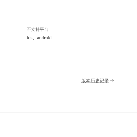
s/395/2d781efb-
 "image.png") 点
不支持平台
会有很多选项：登
ios、android
38.cos.ap-
s/395/498eb0c7-
 "image.png") 接
干嘛的？需要怎填
版本历史记录
s/395/9c3249c9-
g "image.png")
 种子。无论您选择
提供一个 URI
登录，填写登陆时
url等相关信息