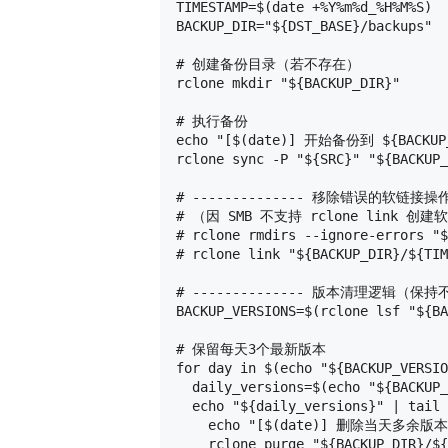
TIMESTAMP=$(date +%Y%m%d_%H%M%S)

BACKUP_DIR="${DST_BASE}/backups"

# 创建备份目录（若不存在）

rclone mkdir "${BACKUP_DIR}"

# 执行备份

echo "[$(date)] 开始备份到 ${BACKUP_D
rclone sync -P "${SRC}" "${BACKUP_
# -------------- 移除错误的软链接操作 -
# （因 SMB 不支持 rclone link 
# rclone rmdirs --ignore-errors "$
# rclone link "${BACKUP_DIR}/${TIM
# -------------- 版本清理逻辑（保持不变
BACKUP_VERSIONS=$(rclone lsf "${BA
# 保留每天3个最新版本

for day in $(echo "${BACKUP_VERSIO
  daily_versions=$(echo "${BACKUP_
  echo "${daily_versions}" | tail 
    echo "[$(date)] 删除当天多余版本：$
    rclone purge "${BACKUP_DIR}/${