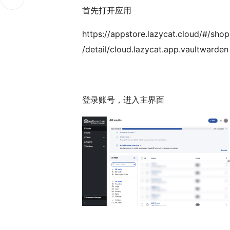
首先打开应用
https://appstore.lazycat.cloud/#/shop
/detail/cloud.lazycat.app.vaultwarden
登录账号，进入主界面