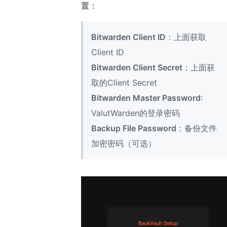
置：
Bitwarden Client ID
：上面获取
Client ID
Bitwarden Client Secret
：上面获
取的Client Secret
Bitwarden Master Password
:
ValutWarden的登录密码
Backup File Password
：备份文件
加密密码（可选）