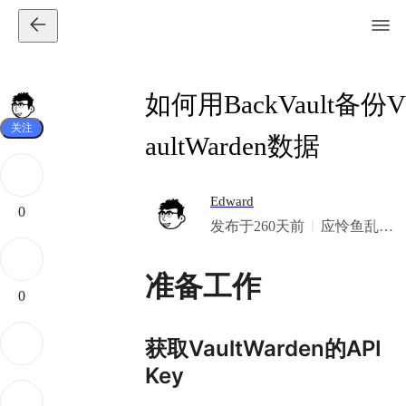
如何用BackVault备份V
关注
aultWarden数据
Edward
0
发布于260天前
应怜鱼乱红
纱涨，莫道
青衿梦里游
准备工作
0
获取VaultWarden的API
Key