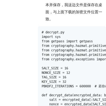
本并保存，我这边文件是保存在桌
面，与上面下载的加密文件位置一
致。
# decrypt.py

import sys

from getpass import getpass

from cryptography.hazmat.primitive
from cryptography.hazmat.primitive
from cryptography.hazmat.primitive
from cryptography.exceptions impor
SALT_SIZE = 16

NONCE_SIZE = 12

TAG_SIZE = 16

KEY_SIZE = 32

PBKDF2_ITERATIONS = 600000 
def decrypt_data(encrypted_data: b
    salt = encrypted_data[:SALT_SI
    nonce = encrypted_data[SALT_SI