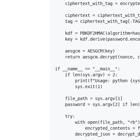
    ciphertext_with_tag = encrypte
    ciphertext = ciphertext_with_t
    tag = ciphertext_with_tag[-TAG
    kdf = PBKDF2HMAC(algorithm=has
    key = kdf.derive(password.enco
    aesgcm = AESGCM(key)

    return aesgcm.decrypt(nonce, c
if __name__ == "__main__":

    if len(sys.argv) < 2:

        print(f"Usage: python {sys
        sys.exit(1)

    file_path = sys.argv[1]

    password = sys.argv[2] if len(
    try:

        with open(file_path, "rb")
            encrypted_contents = f
        decrypted_json = decrypt_d