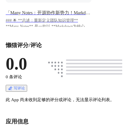
「Many Notes：开源协作新势力！Markdown笔记库的极简主义革命」
### 🌟 **总述：重新定义团队知识管理**
**Many Notes** 是一款以 **Markdown为核心、
多用户协同** 为亮点的开源笔记应用，专为追求
高效与简约的团队设计。
懒猫评分/评论
https://appstore.lazycat.cloud/#/shop/detail/lazycat.st
moonar.app.many-notes --- ### 🔍 **分述：核心功
能与技术解析** #### 一、**多维度协作架构**
0.0
1.**多用户分层管理** - 支持无限用户独立账
号，每个用户可创建 **多个笔记库**（如“项目
文档”“个人灵感”），实现数据隔离与权限分层。
0 条评论
- 管理员可全局监控笔记库状态，避免信息孤
岛。 2.**Markdown极致体验** - 原生支持
写评论
Markdown语法与实时预览，兼容表格、代码块、
数学公式等高级排版。 - **树形视图浏览器** 自
此 App 尚未收到足够的评分或评论，无法显示评论列表。
动解析文档层级，点击节点快速跳转，复杂知识
结构一目了然。 #### 二、**高效知识流转设计
** | **功能** | **技术实现** | **用户价值** | |---
应用信息
----------------|----------------------------------|--------