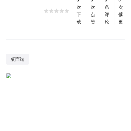
次
次
条
次
下
点
评
催
载
赞
论
更
桌面端