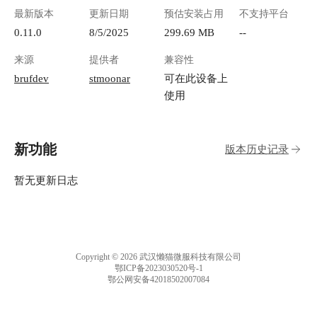
----------------------| | 批量导入/导出 | 支持ZIP压
最新版本
更新日期
预估安装占用
不支持平台
缩包一键导入笔记库 | 无缝迁移旧有文档（如
GitHub项目） | | 全库搜索 | 基于关键词的毫秒级
0.11.0
8/5/2025
299.69 MB
--
检索 | 快速定位碎片化信息 | | 多端自适应 | 响应
来源
提供者
兼容性
式前端框架（兼容手机/PC） | 移动场景高效记录
| #### 三、**产品体验** 1.首次进入需要进行注
brufdev
stmoonar
可在此设备上
册，注册页面如下 ![C Many Notes.png]
使用
(https://lzc-playground-1301583638.cos.ap-
chengdu.myqcloud.com/guidelines/710/807cab45-
d56a-44ff-bc17-ee3384ca897b.png "C Many
新功能
版本历史记录
Notes.png") 2.进入到主界面后，点击+新增文档
库，也支持导入zip文件 ![image.png](https://lzc-
playground-1301583638.cos.ap-
暂无更新日志
chengdu.myqcloud.com/guidelines/710/4a7fa3dc-
dd8b-4f4d-94f6-0d9549926b45.png "image.png") 3.
文档库下的页面展示，可以新增文章 !
[image.png](https://lzc-playground-
1301583638.cos.ap-
Copyright © 2026 武汉懒猫微服科技有限公司
chengdu.myqcloud.com/guidelines/710/3d0b5aa3-
鄂ICP备2023030520号-1
鄂公网安备42018502007084
fe19-434a-80da-682bbaaa4a5c.png "image.png") 4.
文档编辑区域展示 ![image.png](https://lzc-
playground-1301583638.cos.ap-