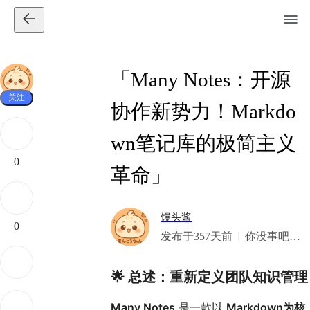
「Many Notes：开源
关注
协作新势力！Markdo
wn笔记库的极简主义
0
革命」
馒头酱
0
发布于357天前
你没事吧？
我美式
🌟
总述：重新定义团队知识管理
Many Notes
是一款以
Markdown为核