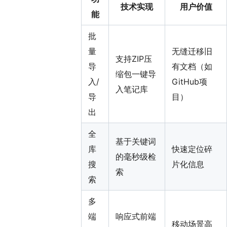
技术实现
用户价值
能
批
量
无缝迁移旧
支持ZIP压
导
有文档（如
缩包一键导
入/
GitHub项
入笔记库
导
目）
出
全
基于关键词
库
快速定位碎
的毫秒级检
搜
片化信息
索
索
多
端
响应式前端
移动场景高