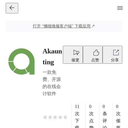
打开
“懒猫微服客户端”
下载应用
Akaun
催更
点赞
分享
ting
一款免
费、开源
的在线会
计软件
11
0
0
0
次
次
条
次
下
点
评
催
载
赞
论
更