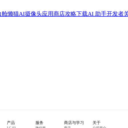
力舱
懒猫AI摄像头
应用商店
攻略
下载
AI 助手
开发者
产品
服务
商店与学习
关于