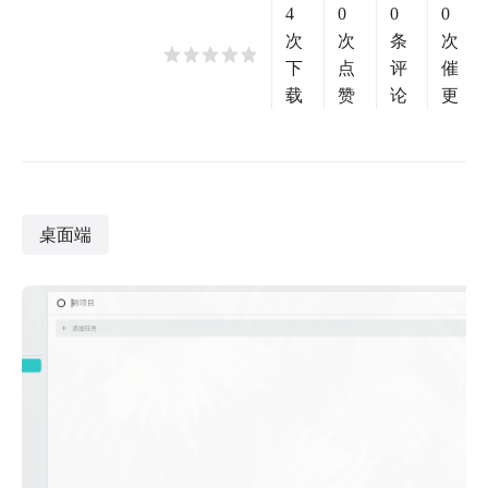
4
0
0
0
次
次
条
次
下
点
评
催
载
赞
论
更
桌面端