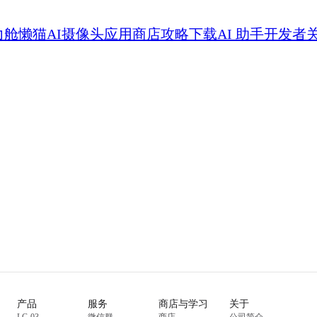
力舱
懒猫AI摄像头
应用商店
攻略
下载
AI 助手
开发者
产品
服务
商店与学习
关于