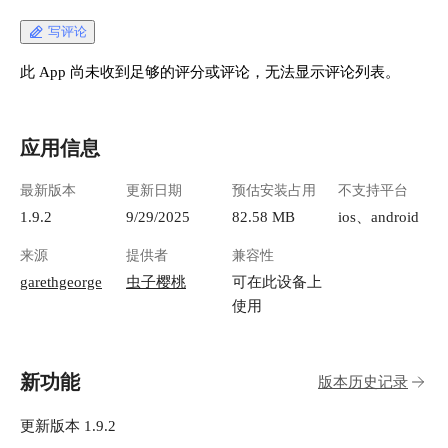
Backrest 就是一个**网页版的备份管理工具**。
它基于 [restic](https://github.com/restic/restic)（一
写评论
个超级牛的命令行备份软件），但你完全不需要
记任何命令，点点鼠标就能搞定一切。 **核心优
此 App 尚未收到足够的评分或评论，无法显示评论列表。
势：** - 📱 网页界面，手机、电脑都能访问 - 🔐
自动加密，数据安全有保障 - 📅 定时备份，设置
一次就不用管了 - 💾 支持各种存储方式（本地硬
应用信息
盘、网盘、云存储等） - 🔄 增量备份，只备份改
变的部分，省时省空间 - 📦 一键恢复，找回文件
最新版本
更新日期
预估安装占用
不支持平台
超方便 ## 实战：设置你的第一个备份 应用启动
后，先设置一个实例 ID ![image.png](https://lzc-
1.9.2
9/29/2025
82.58 MB
ios、android
playground-1301583638.cos.ap-
来源
提供者
兼容性
chengdu.myqcloud.com/guidelines/496/238676c5-
04ec-4c6d-abd0-f75078efe94c.png "image.png")
garethgeorge
虫子樱桃
可在此设备上
### 第 1 步：创建备份仓库 点击左边的 **"Add
使用
Repo"**： - **Repo Name**: 起个名字，比如
"local-nas-storage" - **Repository URI**: 选择存
储位置 如果备份到懒猫网盘，可以参考我的路
新功能
版本历史记录
径：/lzcapp/run/mnt/home/你的懒猫/备份文件夹 -
**Password**: 点 Generate 生成密码（**重要！
一定要保存好这个密码！**） ![image.png]
更新版本 1.9.2
(https://lzc-playground-1301583638.cos.ap-