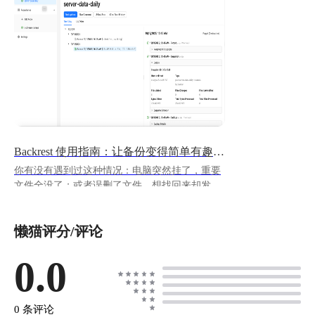
Backrest 使用指南：让备份变得简单有趣的工具
你有没有遇到过这种情况：电脑突然挂了，重要
文件全没了；或者误删了文件，想找回来却发现
没备份？每次想到要备份，却被那些复杂的命令
行吓退？ 今天要介绍的 Backrest 就是来拯救你
懒猫评分/评论
的！ 它给强大的 [restic]
(https://github.com/restic/restic) 备份工具套上了一
个漂亮的网页外壳，让备份这件事变得跟刷抖音
0.0
一样简单。
https://appstore.lazycat.cloud/#/shop/detail/cloud.laz
ycat.appbackrest ## Backrest 是什么？ 简单说，
0 条评论