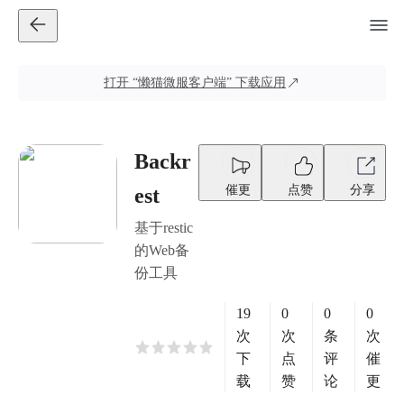
打开
“懒猫微服客户端”
下载应用
Backr
催更
点赞
分享
est
基于restic
的Web备
份工具
19
0
0
0
次
次
条
次
下
点
评
催
载
赞
论
更