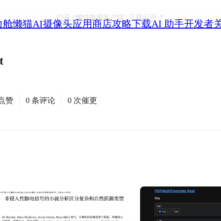
打开
“懒猫微服客户端”
下载应用
力舱
懒猫AI摄像头
应用商店
攻略
下载
AI 助手
开发者
t
次点赞
0 条评论
0 次催更