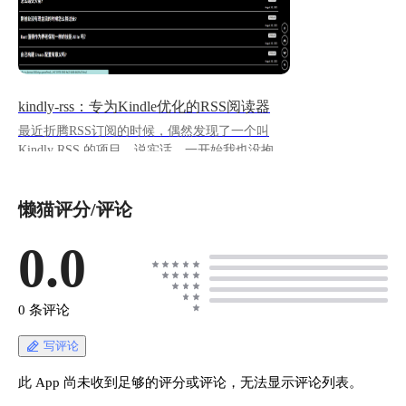
kindly-rss：专为Kindle优化的RSS阅读器
最近折腾RSS订阅的时候，偶然发现了一个叫
Kindly RSS 的项目。说实话，一开始我也没抱太
大期待，毕竟现在RSS阅读器多如牛毛，但试用
了几天后，我发现这玩意儿还真有点不一样。 ##
懒猫评分/评论
这个项目到底是啥？ 简单来说，Kindly RSS
Reader 是一个专门为电子墨水屏设备（比如
Kindle）优化的RSS聚合器。你可以把它理解为
0.0
一个"为护眼而生"的新闻阅读工具。
https://appstore.lazycat.cloud/#/shop/detail/cloud.laz
ycat.app.kindly-rss ## 实际使用攻略 应用安装
0 条评论
后，你会发现界面干净得有点"简陋"。 !
[image.png](https://lzc-playground-
写评论
1301583638.cos.ap-
chengdu.myqcloud.com/guidelines/496/6cb9f26b-
此 App 尚未收到足够的评分或评论，无法显示评论列表。
5e9f-4a24-a954-7b2fc45d9566.png "image.png") **