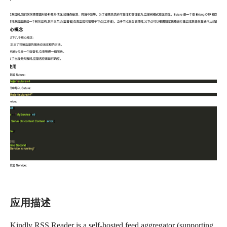
应用描述
Kindly RSS Reader is a self-hosted feed aggregator (supporting