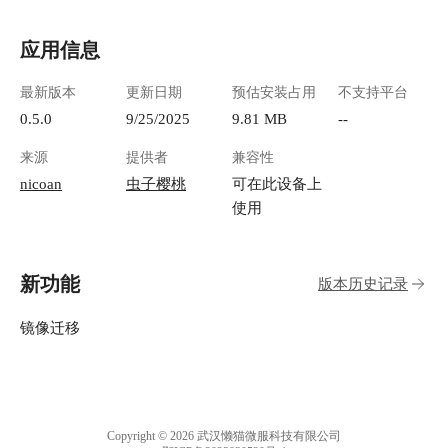
添加订阅源** 点击页面上的"+"，输入RSS链接
就行了。 ![image.png](https://lzc-playground-
应用信息
1301583638.cos.ap-
chengdu.myqcloud.com/guidelines/496/f3451668-
最新版本
更新日期
预估安装占用
不支持平台
ff02-4e14-8620-2654ec683943.png "image.png") 既
然工具有了，得有好内容才行。这里推荐几个质
0.5.0
9/25/2025
9.81 MB
--
量不错的RSS源： 王总博客：
来源
提供者
兼容性
https://manateelazycat.github.io/feed.xml **科技
类：** - Hacker News: https://hnrss.org/frontpage -
nicoan
虫子樱桃
可在此设备上
GitHub Trending:
使用
https://mshibanami.github.io/GitHubTrendingRSS/ -
V2EX: https://www.v2ex.com/index.xml - BBC中文
网: http://feeds.bbci.co.uk/zhongwen/simp/rss.xml
新功能
版本历史记录
**生活类：** - 少数派: https://sspai.com/feed - 阮
一峰的网络日志:
http://www.ruanyifeng.com/blog/atom.xml !
镜像迁移
[image.png](https://lzc-playground-
1301583638.cos.ap-
chengdu.myqcloud.com/guidelines/496/fa01d574-
8c6e-4f7b-9296-abd1b42a8af8.png "image.png") 点
击进入列表 ![image.png](https://lzc-playground-
Copyright © 2026 武汉懒猫微服科技有限公司