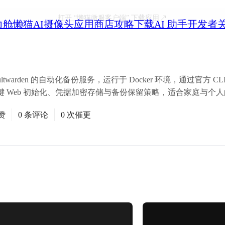
打开
“懒猫微服客户端”
下载应用
力舱
懒猫AI摄像头
应用商店
攻略
下载
AI 助手
开发者
den/Vaultwarden 的自动化备份服务，运行于 Docker 环境，通过官
 Web 初始化、凭据加密存储与备份保留策略，适合家庭与个
赞
0 条评论
0 次催更