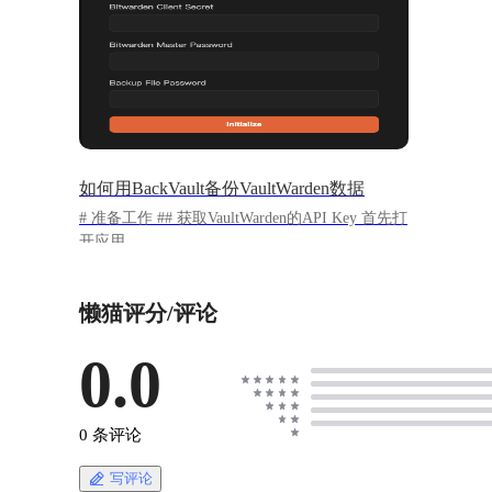
如何用BackVault备份VaultWarden数据
# 准备工作 ## 获取VaultWarden的API Key 首先打
开应用
https://appstore.lazycat.cloud/#/shop/detail/cloud.laz
ycat.app.vaultwarden 登录账号，进入主界面 !
懒猫评分/评论
[image.png](https://lzc-playground-
1301583638.cos.ap-
chengdu.myqcloud.com/guidelines/402/75efc74b-
0.0
8d48-4b86-b649-bfa9c822b138.png "image.png")
点击左侧**Settings**，点击**Security**，点击
右侧**Keys**，再点击下方的**View API
0 条评论
Key**。 ![image.png](https://lzc-playground-
1301583638.cos.ap-
写评论