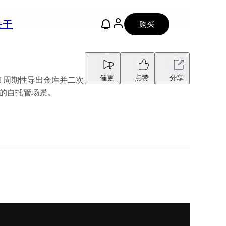
关于
购买
催更
点赞
分享
方 CLI 周期性导出金库并二次
人的自托管场景。