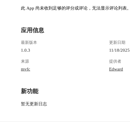
chengdu.myqcloud.com/guidelines/402/fc1f4897-
c0fb-4060-ae03-5b3117712cbd.png "image.png") 输
此 App 尚未收到足够的评分或评论，无法显示评论列表
入你的账号密码后， 就会出现下方的API Key。
我们需要用到**Client ID**和**Client Secret**这
两个值，复制保留。 ![image.png](https://lzc-
应用信息
playground-1301583638.cos.ap-
chengdu.myqcloud.com/guidelines/402/1bfecc3d-
最新版本
更新日期
d4b3-4787-b43b-5743077ad787.png "image.png")
## 端口转发配置
1.0.3
11/18/2025
https://appstore.lazycat.cloud/#/shop/detail/cloud.laz
来源
提供者
ycat.app.forward 打开端口转发工具，配置
VaultWarden端口，可参考下图 ![image.png]
mvfc
Edward
(https://lzc-playground-1301583638.cos.ap-
chengdu.myqcloud.com/guidelines/402/12a798fb-
7409-44ff-9080-b1e76e8fd97e.png "image.png") #
新功能
备份操作
https://appstore.lazycat.cloud/#/shop/detail/cloud.laz
暂无更新日志
ycat.app.backvault 打开应用，需要进行配置向导
设置。 服务地址填入刚才配置的端口转发地址，
其余配置按需修改，也可按照默认进行。 !
[CleanShot 2025-11-17 at 18.35.17@2x.png]
(https://lzc-playground-1301583638.cos.ap-