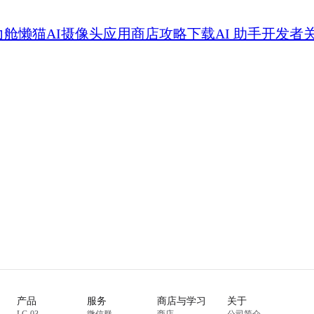
力舱
懒猫AI摄像头
应用商店
攻略
下载
AI 助手
开发者
产品
服务
商店与学习
关于