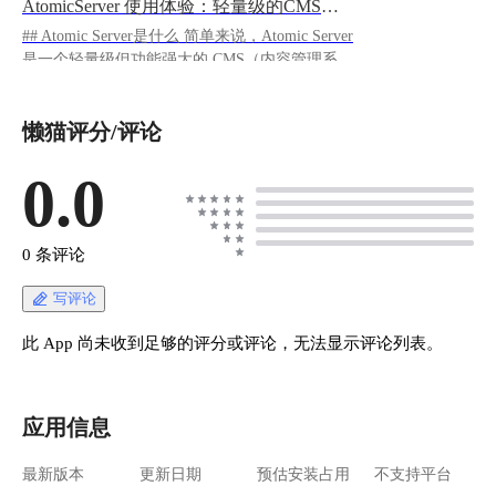
AtomicServer 使用体验：轻量级的CMS工具
## Atomic Server是什么 简单来说，Atomic Server
是一个轻量级但功能强大的 CMS（内容管理系
统）和图数据库，响应时间可以达到 1ms 以下。
它的作用是： - 你可以用它来管理网站内容 - 支
懒猫评分/评论
持实时数据同步（多人协作） - 有强大的表格编
辑器 - 支持全文搜索 - 还有现成的 JS/React/Svelte
SDK
0.0
https://appstore.lazycat.cloud/#/shop/detail/cloud.laz
ycat.app.atomic ## 上手指南 应用安装完成后，打
开就是功能区页面。 ![image.png](https://lzc-
0 条评论
playground-1301583638.cos.ap-
chengdu.myqcloud.com/guidelines/496/4bd64a16-
写评论
e84f-460b-848a-aa0fc4bb5d6b.png "image.png") 要
先配置一个密钥，否则功能区下面的功能会报
此 App 尚未收到足够的评分或评论，无法显示评论列表。
错！ 点击图标，选择Atomic Data ，这是数据存
储的区域 ![image.png](https://lzc-playground-
1301583638.cos.ap-
应用信息
chengdu.myqcloud.com/guidelines/496/2d562c95-
3fed-411f-96b4-7f5061ccc97f.png "image.png") 选
最新版本
更新日期
预估安装占用
不支持平台
择接受新用户 ![image.png](https://lzc-playground-