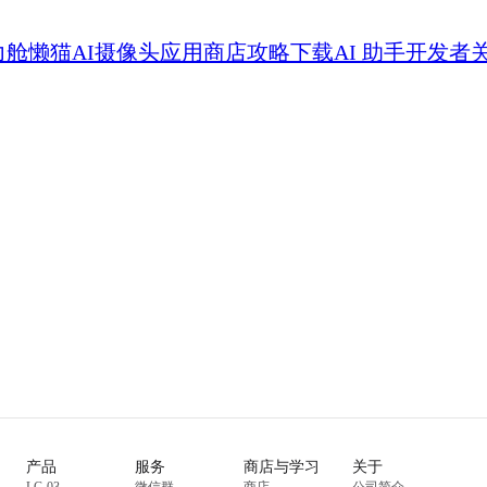
力舱
懒猫AI摄像头
应用商店
攻略
下载
AI 助手
开发者
产品
服务
商店与学习
关于