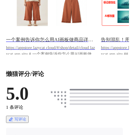
一个案例告诉你怎么用AI画板做商品详情页海报
https://appstore.lazycat.cloud/#/shop/detail/cloud.laz
https://appstore.laz
ycat.app.aitu # 一个案例告诉你怎么用AI画板做商
ycat.app.aitu ## 一、工具简介 爱图（Aitu）是一
品详情页海报 ## 为什么选择爱图AI画板管理生
款由兔子 API 开
图流程？ AI画板相比传统的文本提示词方式，具
为常规画板使用，支持
懒猫评分/评论
有以下显著优势： - **信息容量大**：画板提供
Mermaid 转流
了更大的视觉空间，可以同时展示多个提示词和
流进行图片和视频生成。 **核心特
生成结果 - **直观对应**：通过合理排版，让提
5.0
的形式管理 AI 
示词与生成图片一一对应，便于查看和对比 - **
起。 ## 二、为什么用画板管理 AI 生图？ ### 传
精准修改**：利用画笔工具可以对图片进行局部
统方式的问题 使用普通 AI 生图工具时，通常的
精准编辑 - **专业工作流**：整体操作逻辑更接
流程是： 1.在生
1 条评论
近传统图像编辑软件，符合设计师的工作习惯 本
下载保存 3.想
教程将通过一个在推特上广受欢迎的经典案例，
忆修改 4.做套
写评论
演示如何使用AI画板制作完整的商品详情页海报
以对比 **核心问题**：提示词和图片是分离的，
系列。 --- ## 一、案例资料准备 ### 案例来源 -
管理起来很混乱。 ### 画板方式的优势 爱图用