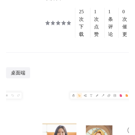
25
1
1
0
次
次
条
次
下
点
评
催
载
赞
论
更
桌面端