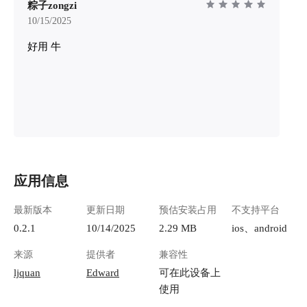
**原作者**：推特用户 hanfeer @feelfeelhan - **
板的形式解决了这个问题： **1
粽子zongzi
原始提示词文档**：
联在一起** - 
10/15/2025
https://djpebti7u6ik.jp.larksuite.com/wiki/VKSEwf2
图片紧挨着 - 
好用 牛
dUi4Szikvdzbj7jLVpob - **GitHub备份版本**：
看旁边的文字就行
https://github.com/vito01111/AI- - （由于原始提示
**2. 多版本对比
词仅支持国际版飞书访问，已复刻至GitHub供参
放置多个版本 -
考） - **AI画板API配置**：
- 快速找到最佳方案 ![im
https://lazycat.cloud/playground/guideline/1486 - **
playground-130158
本次演示文件**：https://github.com/vito01111/AI-
chengdu.myqcloud.
（可导入爱图查看实际提示词和图片细节） ###
7912-41fb-ae67-68
提示词结构说明 本案例的提示词体系分为三个层
**3. 套图管理更
级： **1. 基础素材层** - Logo生成提示词 **2.
- 可以用相同的参考
品牌规范层** - 品牌与统一KV母版（适用于所有
比风格一致性 **4. 支持图片参考** - 可以框选画
应用信息
海报的通用规范） **3. 海报生成层**（共10张海
板上的图片作为参
报） - 海报01｜主KV·自然套装（Hero） - 海报
- 适合迭代优化 ![image.png](https://lzc-
最新版本
更新日期
预估安装占用
不支持平台
02｜干净棚拍·全身正面（Studio Full Look） - 海
playground-130158
0.2.1
10/14/2025
2.29 MB
ios、android
报03｜周末穿搭拼贴（Rounded Collage） - 海报
chengdu.myqcloud.c
04｜细节01·刺绣（Macro Embroidery） - 海报05
40c1-41fe-8b06-61
来源
提供者
兼容性
｜细节02·面料肌理（Fabric Texture） - 海报06｜
**简单来说**：
ljquan
Edward
可在此设备上
细节03·毛边下摆（Fringe Hem） - 海报07｜细节
观、更有序。 ## 三、AI 生图功能 爱图（Aitu）
使用
04·裤脚刺绣+毛边（Pants Hem Detail） - 海报08
默认调用兔子 API
｜风格灵感·配色物料板（Moodboard） - 海报09
用户，建议直接充值