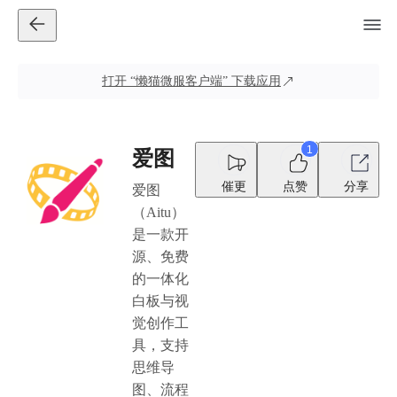
打开
“懒猫微服客户端”
下载应用
1
爱图
催更
点赞
分享
爱图
（Aitu）
是一款开
源、免费
的一体化
白板与视
觉创作工
具，支持
思维导
图、流程