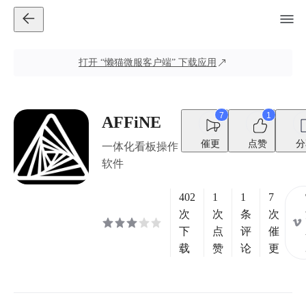
打开
“懒猫微服客户端”
下载应用
7
1
AFFiNE
催更
点赞
分
一体化看板操作
软件
402
1
1
7
次
次
条
次
下
点
评
催
载
赞
论
更