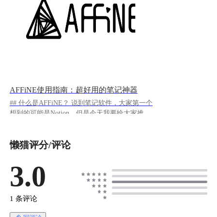
AFFiNE使用指南：超好用的笔记神器
## 什么是AFFiNE？ 说到笔记软件，大家第一个
想到的可能是Notion，但是今天我要给大家推荐
一个更香的替代品——AFFiNE。 AFFiNE 是一
款开发中的开源笔记应用，结合了类似 Notion 的
懒猫评分/评论
笔记与类似 Miro 的画板，简单来说就是把文档
编辑和白板绘图完美结合在一起了。
https://appstore.lazycat.cloud/#/shop/detail/cloud.laz
3.0
ycat.app.affine ## 如何使用 懒猫上安装后，打开
首页长这样： ![image.png](https://lzc-playground-
1301583638.cos.ap-
1 条评论
chengdu.myqcloud.com/guidelines/496/30de024d-
6bad-44f4-8bda-b6b1b10aea15.png "image.png") **