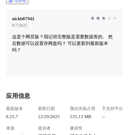
写评论
创建第一个工作空间** 1. 打开AFFiNE后，点击
左上方，"新建工作区" ![image.png](https://lzc-
playground-1301583638.cos.ap-
nickb879d1
chengdu.myqcloud.com/guidelines/496/f31b4183-
8/7/2025
0ddb-4f8b-a1ff-b1b7afecdf5a.png "image.png") 2.
这是个网页版？我记得完整版是需要数据库的。 然
给工作空间起个名字，比如"我的知识库" !
[image.png](https://lzc-playground-
后数据可以设置存网盘吗？ 可以更新到最新版本
1301583638.cos.ap-
吗？
chengdu.myqcloud.com/guidelines/496/5f1b0765-
bb82-4457-a61a-84a0c4fd7739.png "image.png") 4.
选择本地存储（推荐）或云端同步 ![image.png]
(https://lzc-playground-1301583638.cos.ap-
chengdu.myqcloud.com/guidelines/496/17cdea7f-
4ed9-4627-8632-cb0579da3999.png "image.png")
**熟悉界面布局** - 左侧是页面导航栏 - 中间是
应用信息
主要编辑区域 - 右上角有模式切换按钮（文档/白
板） ![image.png](https://lzc-playground-
最新版本
更新日期
预估安装占用
不支持平台
1301583638.cos.ap-
0.25.7
12/29/2025
535.13 MB
--
chengdu.myqcloud.com/guidelines/496/576f1cf6-
ddd5-4e44-a58f-352f71c5ad51.png "image.png")
来源
提供者
兼容性
#### 常用场景举例：项目管理 **适用人群**：