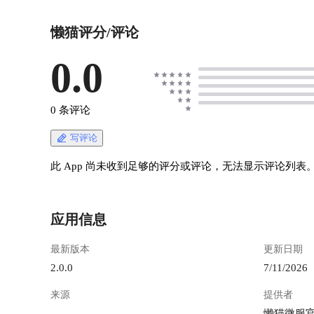
FLUX引擎，下面我来分享一下使用FLUX绘画时
的提示词组织技巧： # Flux 模型 FLUX是由德国
懒猫评分/评论
黑森林实验室（Black Forest Labs）开发的文字转
图像模型，该公司由多位前Stability AI员工创
办。 它的特点是： * 语言理解力强：Flux 对自
0.0
然语言的理解能力比传统 SD 系列好，可以接受
更接近完整句子的描述。 * 偏好简洁、明确的提
示：冗余和重复的词汇可能会导致输出偏弱，不
0 条评论
如精简、分层表达有效。 * 视觉构图导向更强：
相比传统 tag 堆叠，Flux 更适合以场景描述、摄
写评论
影术语、画风修饰结合来组织。 # 基本架构 ## 1.
主体层 明确主要人物、物体、场景的身份和状
此 App 尚未收到足够的评分或评论，无法显示评论列表
态，不像SD系列堆关键词，对FLUX用自然语言
的主谓宾结构最舒服，也就是采用“谁 + 做什么 +
在哪里（在干什么）”的句式，这样表达最清晰。
应用信息
例如： > a young female samurai standing in a
bamboo forest > a golden retriever dog sleeping on a
最新版本
更新日期
red sofa ## 2. 细节层 更进一步给你的主体添加造
型、特征、动作、神态等修饰信息，或者对环境
2.0.0
7/11/2026
进行更多描写。 例如： > wearing a traditional
来源
提供者
kimono with dragon embroidery > soft fur, peaceful
expression, curled tail ## 3. 风格层（Style /
--
懒猫微服