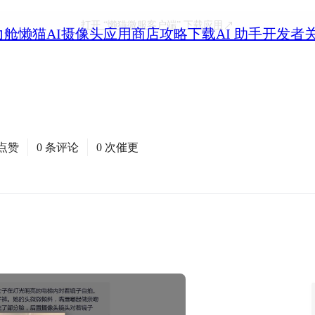
打开
“懒猫微服客户端”
下载应用
力舱
懒猫AI摄像头
应用商店
攻略
下载
AI 助手
开发者
次点赞
0 条评论
0 次催更