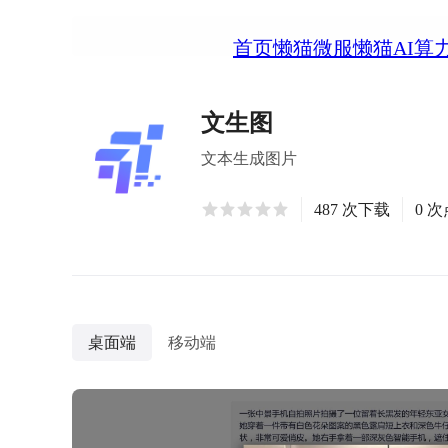
首页
懒猫微服
懒猫AI算
文生图
文本生成图片
487 次下载
0 
桌面端
移动端