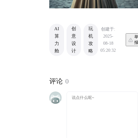
AI
创
玩
创建于:
算
意
机
2025-
08-18
力
设
攻
05:20:32
舱
计
略
评论
0