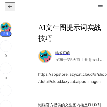
AI文生图提示词实战
关注
技巧
喵爸联萌
0
发布于353天前
创意设计版
霸·老掉牙的
设计师·只能
https://appstore.lazycat.cloud/#/shop
依仗AI的艺
0
/detail/cloud.lazycat.aipod.imagen
术家·落伍的
伪全栈·除了
舌毒嘴贱手
残并没有什
懒猫官方提供的文生图内核是FLUX引