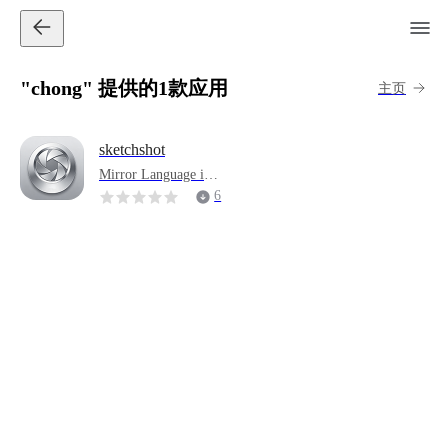
"chong" 提供的1款应用
主页
sketchshot
Mirror Language is a
workbench for AI len
6
s splitting and lens cr
eation