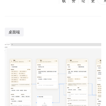
载
赞
论
更
桌面端