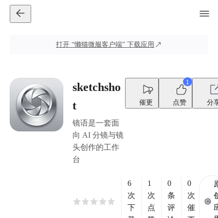
打开
“懒猫微服客户端”
下载应用
1
sketchsho
催更
点赞
分
t
镜语是一套面
向 AI 分镜与镜
头创作的工作
台
6
1
0
0
次
次
条
次
下
点
评
催