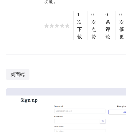
功能。
1
0
0
0
次
次
条
次
下
点
评
催
载
赞
论
更
桌面端