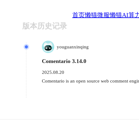
首页
懒猫微服
懒猫AI算
版本历史记录
youguanxinqing
Comentario 3.14.0
2025.08.20
Comentario is an open source web comment engine 