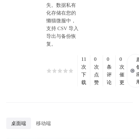
失。数据私有
化存储在您的
懒猫微服中，
支持 CSV 导入
导出与备份恢
复。
11
0
0
0
次
次
条
次
下
点
评
催
载
赞
论
更
桌面端
移动端