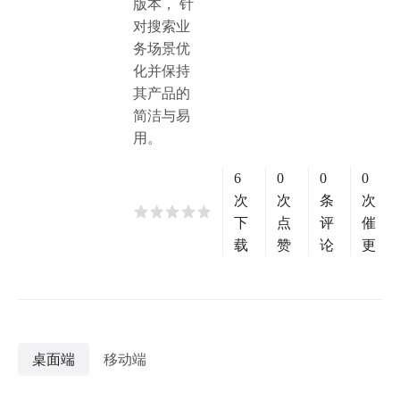
版本， 针
对搜索业
务场景优
化并保持
其产品的
简洁与易
用。
6
0
0
0
次
次
条
次
下
点
评
催
载
赞
论
更
桌面端
移动端