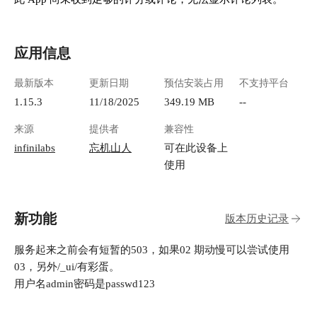
https://appstore.laz
.easysearch ## Console连接 设置集群连接参数，
比如域名端口，用户名密码。 !
应用信息
(https://lzc-playgr
chengdu.myqcloud.
最新版本
更新日期
预估安装占用
不支持平台
4505-482d-9432-f5c
始化，这里会新建索引
1.15.3
11/18/2025
349.19 MB
--
[image.png](https:/
来源
提供者
兼容性
1301583638.cos.ap
chengdu.myqcloud.c
infinilabs
忘机山人
可在此设备上
13e6-4ad3-a74f-51b
使用
置后台管理的密码
![image.png](https:
1301583638.cos.ap
新功能
版本历史记录
chengdu.myqcloud.
c709-48b6-b4fb-73
服务起来之前会有短暂的503，如果02 期动慢可以尝试使用
检查配置，完成集群关联。 ![i
(https://lzc-playgr
03，另外/_ui/有彩蛋。
chengdu.myqcloud.c
用户名admin密码是passwd123
3eb4-47f6-beb2-fe4
个是后台管理界面