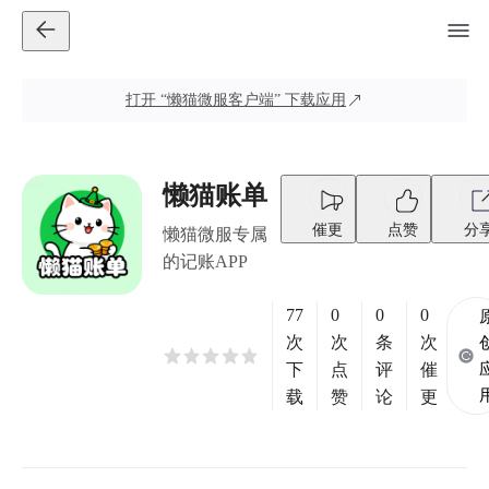
打开
“懒猫微服客户端”
下载应用
懒猫账单
催更
点赞
分
懒猫微服专属
的记账APP
77
0
0
0
次
次
条
次
下
点
评
催
载
赞
论
更