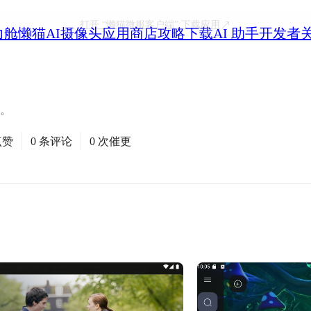
打开
“懒猫微服客户端”
下载应用
力舱
懒猫AI摄像头
应用商店
攻略
下载
AI 助手
开发者
端。
点赞
0 条评论
0 次催更