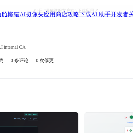
打开
“懒猫微服客户端”
下载应用
力舱
懒猫AI摄像头
应用商店
攻略
下载
AI 助手
开发者
LI internal CA
赞
0 条评论
0 次催更