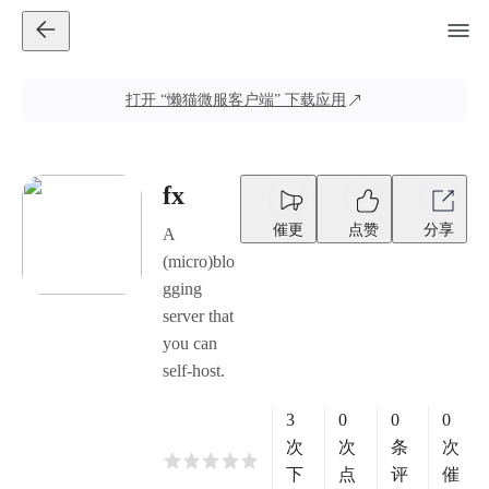
打开
“懒猫微服客户端”
下载应用
fx
催更
点赞
分享
A
(micro)blo
gging
server that
you can
self-host.
3
0
0
0
次
次
条
次
下
点
评
催