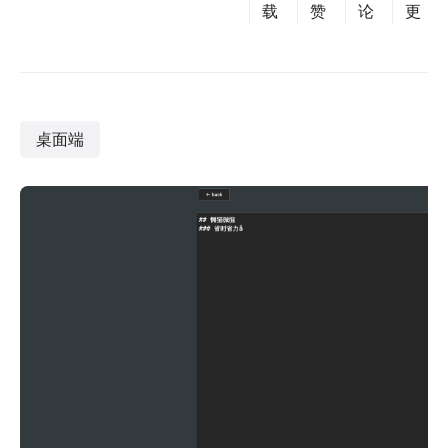
载
赞
论
更
桌面端