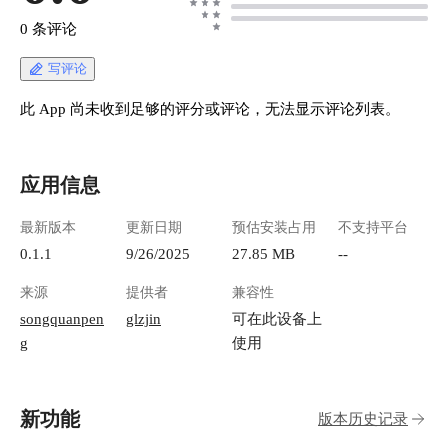
DeepSeek、字节豆包、ChatGLM、文心一言、讯
https://appstore.laz
0 条评论
飞星火、通义千问、360 智脑、腾讯混元等主流
neapi # 主要思路 主要的思路是在开发机上（比
模型，统一 API 适配，可用于 key 管理与二次分
如 Windows 或者 
写评论
发。 想象一下，你有一堆不同品牌的充电器，
编码，同时搭配 CC
One API 就像是一个万能充电头，不管什么设备
提供商；在懒猫上通
此 App 尚未收到足够的评分或评论，无法显示评论列表。
都能用同一个接口充电。所有的AI模型都通过统
提供 api 调用服务
一的 OpenAI 格式来调用，再也不用记那么多不
者命令行运行 One
同的API格式了。
务来提供。 # 下载 Claude Code ## ✅ 通用前提 -
应用信息
https://appstore.lazycat.cloud/#/shop/detail/in.zhaoj.o
安装 [Node.js 18+](h
neapi ## 快速上手 应用安装后，打开首页 !
（必须） - 使用终端
最新版本
更新日期
预估安装占用
不支持平台
[image.png](https://lzc-playground-
Bash**，macOS 使用 **Te
1301583638.cos.ap-
Windows 安装步骤 ### 1. 安装必要工具 - 下载
0.1.1
9/26/2025
27.85 MB
--
chengdu.myqcloud.com/guidelines/496/7a3277a3-
安装 [Node.js](https
来源
提供者
兼容性
413d-4627-8f65-968983800ffe.png "image.png") 点
载并安装 [Git for Win
击右上角登录，默认账号：`root`，密码：
scm.com/download
songquanpen
glzjin
可在此设备上
`123456` ![image.png](https://lzc-playground-
Windows Command 
g
使用
1301583638.cos.ap-
均可） > 💡 安装后打开 **Git Bash**（不是
chengdu.myqcloud.com/guidelines/496/eed665ef-
CMD 或 PowerShell） ### 2. 全局安装
3f5d-497f-a84a-9dfd0b0dcc41.png "image.png")
Code ```bash npm in
新功能
版本历史记录
### 第二步：添加渠道（也就是你的各种API）
code --registry=http
点击"渠道"菜单，添加你的API密钥： !
🇨🇳 国内用户推荐加