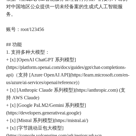
对中国地区公众提供一切未经备案的生成式人工智能服
务。
账号：root/123456
## 功能
1. 支持多种大模型：
+ [x] [OpenAI ChatGPT 系列模型]
(https://platform.openai.com/docs/guides/gpt/chat-completions-
api)（支持 [Azure OpenAI API](https://learn.microsoft.com/en-
us/azure/ai-services/openai/reference)）
+ [x] [Anthropic Claude 系列模型](https://anthropic.com) (支
持 AWS Claude)
+ [x] [Google PaLM2/Gemini 系列模型]
(https://developers.generativeai.google)
+ [x] [Mistral 系列模型](https://mistral.ai/)
+ [x] [字节跳动豆包大模型]
(https://console.volcengine.com/ark/region:ark+cn-