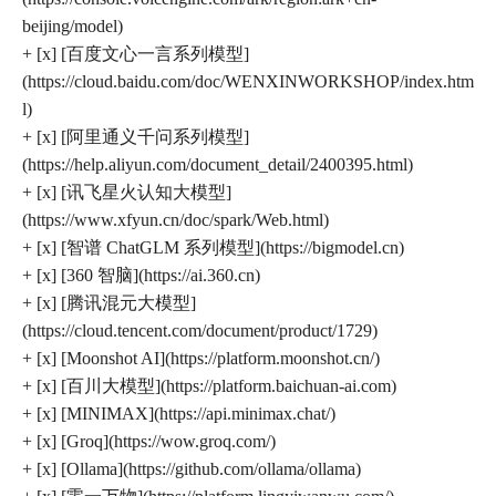
beijing/model)
+ [x] [百度文心一言系列模型]
(https://cloud.baidu.com/doc/WENXINWORKSHOP/index.htm
l)
+ [x] [阿里通义千问系列模型]
(https://help.aliyun.com/document_detail/2400395.html)
+ [x] [讯飞星火认知大模型]
(https://www.xfyun.cn/doc/spark/Web.html)
+ [x] [智谱 ChatGLM 系列模型](https://bigmodel.cn)
+ [x] [360 智脑](https://ai.360.cn)
+ [x] [腾讯混元大模型]
(https://cloud.tencent.com/document/product/1729)
+ [x] [Moonshot AI](https://platform.moonshot.cn/)
+ [x] [百川大模型](https://platform.baichuan-ai.com)
+ [x] [MINIMAX](https://api.minimax.chat/)
+ [x] [Groq](https://wow.groq.com/)
+ [x] [Ollama](https://github.com/ollama/ollama)