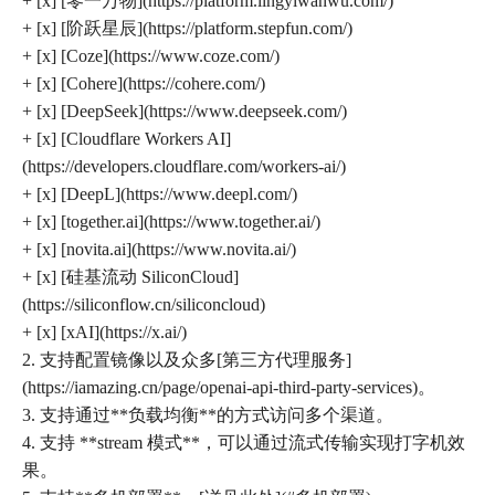
+ [x] [零一万物](https://platform.lingyiwanwu.com/)
+ [x] [阶跃星辰](https://platform.stepfun.com/)
+ [x] [Coze](https://www.coze.com/)
+ [x] [Cohere](https://cohere.com/)
+ [x] [DeepSeek](https://www.deepseek.com/)
+ [x] [Cloudflare Workers AI]
(https://developers.cloudflare.com/workers-ai/)
+ [x] [DeepL](https://www.deepl.com/)
+ [x] [together.ai](https://www.together.ai/)
+ [x] [novita.ai](https://www.novita.ai/)
+ [x] [硅基流动 SiliconCloud]
(https://siliconflow.cn/siliconcloud)
+ [x] [xAI](https://x.ai/)
2. 支持配置镜像以及众多[第三方代理服务]
(https://iamazing.cn/page/openai-api-third-party-services)。
3. 支持通过**负载均衡**的方式访问多个渠道。
4. 支持 **stream 模式**，可以通过流式传输实现打字机效
果。