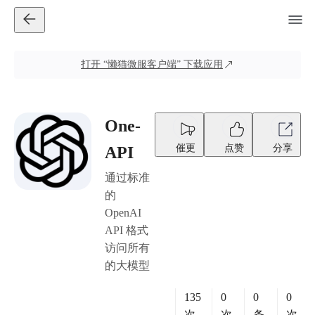
打开
“懒猫微服客户端”
下载应用
One-
催更
点赞
分享
API
通过标准
的
OpenAI
API 格式
访问所有
的大模型
135
0
0
0
次
次
条
次