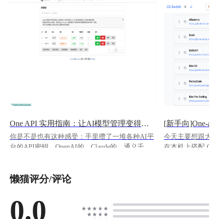
One API 实用指南：让AI模型管理变得超简单
你是不是也有这种感受：手里攒了一堆各种AI平
今天主要想跟大家分
台的API密钥，OpenAI的、Claude的、通义千问
在本机上搭配 CCs
的、文心一言的...每次想用的时候都要翻来覆去
Claude code 的体验。 之前一直感觉
找密钥，换个应用又要重新配置一遍，简直要被
缺少一些第三方软
懒猫评分/评论
这些密钥搞疯了？ 今天给你推荐一个神器：
玩懒猫不久的小白
**One API**，一个能让你告别密钥管理噩梦的
多软件不会配置，
开源项目。 ## One API 是什么？ 简单说，One
0.0
新手向的简单入门
API 就是一个"万能转换器"。它支持 OpenAI、
玩家快速掌握一些
Azure、Anthropic Claude、Google Gemini、
佬轻喷。