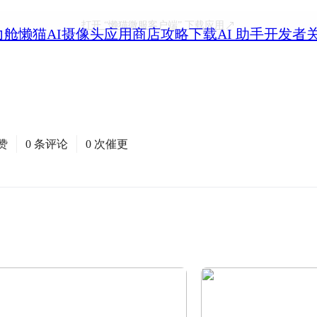
打开
“懒猫微服客户端”
下载应用
力舱
懒猫AI摄像头
应用商店
攻略
下载
AI 助手
开发者
赞
0 条评论
0 次催更