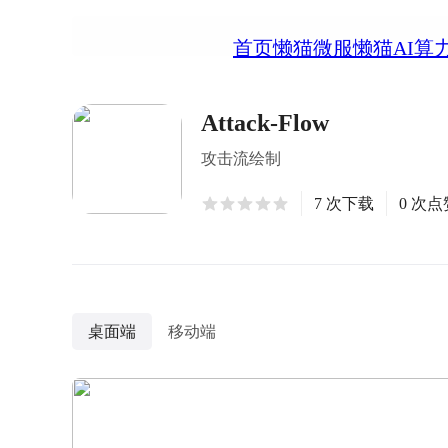
首页
懒猫微服
懒猫AI算
Attack-Flow
攻击流绘制
7 次下载
0 次点
桌面端
移动端