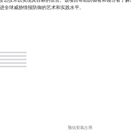
和排序各种攻击技术以实现其目标的语言。该项目帮助防御者和领导者
护，以推进全球威胁情报防御的艺术和实践水平。
。
预估安装占用