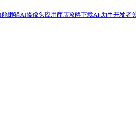
力舱
懒猫AI摄像头
应用商店
攻略
下载
AI 助手
开发者