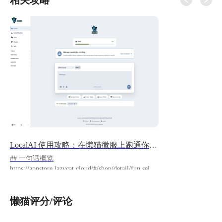
相关攻略
LocalAI 使用攻略：在懒猫微服上跑通你的本地 AI 引擎
## 一句话概览
https://appstore.lazycat.cloud/#/shop/detail/fun.selfst
udio.app.migration.localai LocalAI 是一个开源的
本地 AI 引擎。它可以在懒猫微服上运行大语言
懒猫评分/评论
模型对话、文生图、语音 合成与识别、向量嵌入
等能力，并提供与 OpenAI 兼容的 API。 这份攻
略的目标不是把所有功能一次讲完，而是带你完