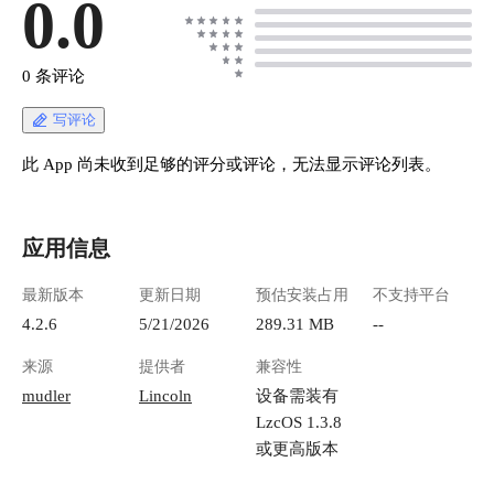
0.0
成一条可靠的上手路径：打开服务、安装 或导入
一个小模型、完成第一轮对话，再用 API 验证它
能作为本地 OpenAI 替代服务使用。 ## 适合谁使
0 条评论
用 适合这几类人： - 想要一个私有 ChatGPT 平
替，对话内容不上传到第三方。 - 手上有依赖
写评论
OpenAI API 的小工具 / 脚本 / 自动化，想换成本
地后端。 - 想在自己的设备上玩文生图、语音合
此 App 尚未收到足够的评分或评论，无法显示评论列表。
成、做知识库 RAG。 - 开发者，需要一个常驻的
本地推理服务做接口联调。 LocalAI 强调「No
GPU required」——没有显卡也能跑，靠 CPU 推
应用信息
理。懒猫微服这个版本就是 CPU 版：小模型
（0.5B~4B）体验流畅，大模型也能跑、只是慢
最新版本
更新日期
预估安装占用
不支持平台
一些。 ## 开始前准备 - 一台已安装本应用的懒
猫微服设备，设备能正常联网（安装模型时需要
4.2.6
5/21/2026
289.31 MB
--
联网下载）。 - 想清楚你主要用哪个能力：纯聊
来源
提供者
兼容性
天选小语言模型即可；要文生图、语音另外装对
应模型。 - 预留一些磁盘空间：模型从几十 MB
mudler
Lincoln
设备需装有
到十几 GB 不等，按需安装。 不需要：账号、密
LzcOS 1.3.8
码、访问凭据、外部数据库——打开即用。 ##
或更高版本
推荐上手路线 第一次使用建议只做四件事： 1.
打开 LocalAI Web 界面，确认服务能正常进入。