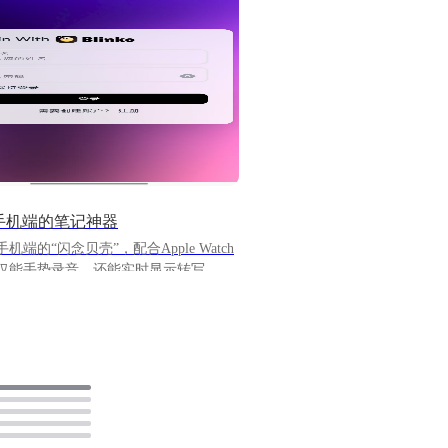
o: 手机端的笔记神器
机端的“闪念贝壳”，配合Apple Watch
仅能手势录音，还能实时显示转写，很
过因为是付费的，因此想找一些免费
需求就行。 在懒猫上发现了
o，概念和闪念贝壳差不多。试了一下还是
。虽然功能还不是很全面，但已经可以
日常用机需求了。
store.lazycat.cloud/#/shop/detail/dev.beiyu
ground-