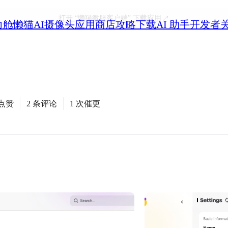
打开
“懒猫微服客户端”
下载应用
力舱
懒猫AI摄像头
应用商店
攻略
下载
AI 助手
开发者
次点赞
2 条评论
1 次催更