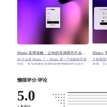
Blinko 实用攻略：让你的灵感再也不会溜走
Blink
## 什么是 Blinko ？ > Blinko 是一个创新的开源
之前我用手
项目，专为想要快速捕捉和整理瞬间想法的个人
使用，不
而设计。 > Blinko 允许用户在灵感迸发的瞬间无
方便。不
缝记录想法，确保不会错过任何创意火花。
版，能满足日常
懒猫评分/评论
Blinko 的设计初衷是让笔记记录变得更简单，让
Blink
用户专注于内容本身，而不会被繁琐的管理任务
蛮惊艳的
所困扰。 设计上分为两个核心部分：“闪念” 和
5.0
满足我的
“笔记” 。 “闪念” 专为记录灵光一闪而打造，用
https://app
户无需担心格式或复杂操作，即可即刻记下即兴
.blinko ## 登录 在懒猫中下载Blinko，会在桌面上
想法。这些记录可设置为每隔一段时间自动清
创建成功。 ![1.jpg](https://lzc-play
2 条评论