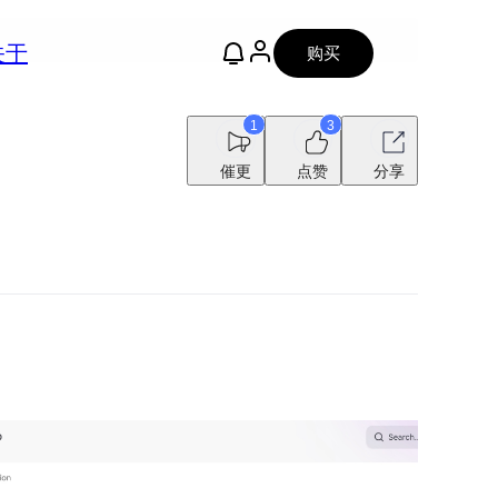
关于
购买
1
3
催更
点赞
分享