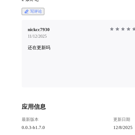
除，确保内容不会过度堆积，从而保持该部分的
130158363
整洁和高效。 “笔记” 部分提供了更有条理的管理
chengdu.m
写评论
系统，用户可以使用标签对笔记进行分类，并利
60af-4341-
用批量操作轻松地组织和分类大量笔记。
后，进行
https://appstore.lazycat.cloud/#/shop/detail/dev.beiyu
[2.jpg](ht
nickcc7930
.blinko ## 核心功能指南 首次安装后，打开登录
chengdu.m
11/12/2025
页面 ![image.png](https://lzc-playground-
db40-4213-9
还在更新吗
1301583638.cos.ap-
功能拆解 > Blinko的功能，或者说日常经常用到
chengdu.myqcloud.com/guidelines/496/863ce440-
的，和软件本身一
adbc-4a4e-b7e8-eaa6408165ba.png "image.png") 先
感； > 
注册一个用户 ![image.png](https://lzc-playground-
待办：每日
1301583638.cos.ap-
计、资源
chengdu.myqcloud.com/guidelines/496/c6cd0cf3-
惯，可以
c025-4f20-8dbd-0cb210cd4d88.png "image.png")
理你的笔记归类。 ![3.jpg](htt
登录后进入首页 ![image.png](https://lzc-
130158363
playground-1301583638.cos.ap-
chengdu.m
chengdu.myqcloud.com/guidelines/496/5e6796f7-
b9ee-4599-8
应用信息
fac6-4a94-88eb-9febe592bd8d.png "image.png") 默
闪念，顾
认就是“闪念”模式，记录一个想法，同时支持直
感，你可
最新版本
更新日期
接粘贴图片 - 想到什么就记什么，不用考虑格式
传你手机
0.0.3-b1.7.0
12/8/2025
- 可以设置定时清理，避免信息过载 - 适合记录
式。 ![4.jpg](https://lzc-playground-