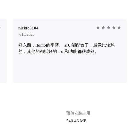
8.cos.ap-
yqcloud.com/guidelines/710/c6f4a97e-
86bc-43195e5afb9b.jpg "1.jpg") 点开
账号注册，注册后，便可登录了。 !
tps://lzc-playground-1301583638.cos.ap-
nickfc5104
yqcloud.com/guidelines/710/cdadb94d-
7/13/2025
d7d-7f3f3679f621.jpg "2.jpg") ## 软件
好东西，flomo的平替。 ai功能配置了，感觉比较鸡
样： > > 1、闪念：记录灵
肋，其他的都挺好的，ui和功能都很成熟。
2、笔记：记录日常的写作、草稿； > 3、
的安排，作为待办清单使用； 而统
可认为是附加的功能，有每周总结的习
在这找到你的每周耗时。归档，用于整
ps://lzc-playground-
8.cos.ap-
yqcloud.com/guidelines/710/986bc621-
5b8-66f8ce6fdecf.jpg "3.jpg") ### 闪念
名思义就是一闪而过的灵感。记录灵
以使用录音、上传图片、上传链接、上
预估安装占用
本地的文件，也可以在文本框里编辑格
540.46 MB