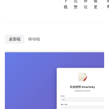
下
点
评
催
载
赞
论
更
桌面端
移动端