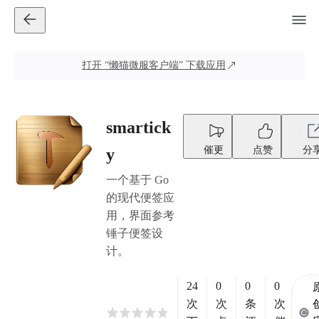
打开
“懒猫微服客户端”
下载应用
smartick
催更
点赞
分
y
一个基于 Go
的现代便签应
用，界面参考
锤子便签设
计。
24
0
0
0
次
次
条
次