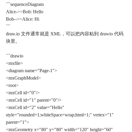
```sequenceDiagram
Alice->>Bob: Hello
Bob-->>Alice: Hi
```
draw.io 文件通常就是 XML，可以把内容粘到 drawio 代码
块里。
```drawio
<mxfile>
<diagram name="Page-1">
<mxGraphModel>
<root>
<mxCell id="0"/>
<mxCell id="1" parent="0"/>
<mxCell id="2" value="Hello"
style="rounded=1;whiteSpace=wrap;html=1;" vertex="1"
parent="1">
<mxGeometry x="80" y="80" width="120" height="60"