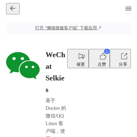
打开
“懒猫微服客户端”
下载应用
1
WeCh
催更
点赞
分享
at
Selkie
s
基于
Docker 的
微信/QQ
Linux 客
户端，使